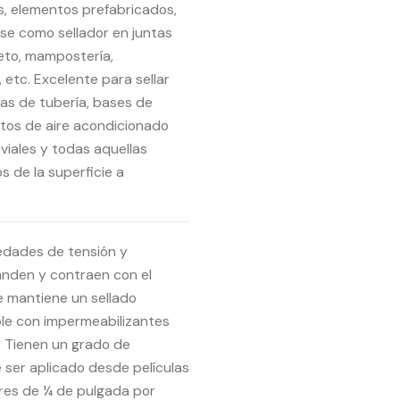
s, elementos prefabricados,
se como sellador en juntas
eto, mampostería,
etc. Excelente para sellar
as de tubería, bases de
ctos de aire acondicionado
uviales y todas aquellas
s de la superficie a
edades de tensión y
anden y contraen con el
ue mantiene un sellado
le con impermeabilizantes
s. Tienen un grado de
 ser aplicado desde películas
res de ¼ de pulgada por