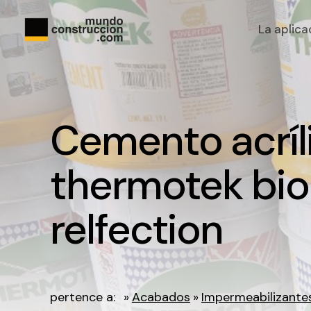
La aplica
Cemento acríl
thermotek bio
relfection
pertence a:
»
Acabados
»
Impermeabilizante