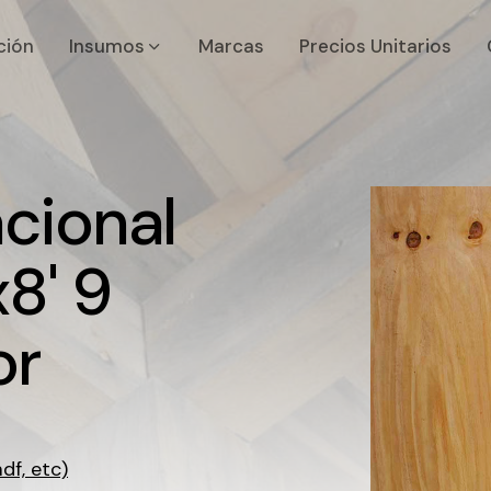
ción
Insumos
Marcas
Precios Unitarios
acional
8' 9
or
df, etc)