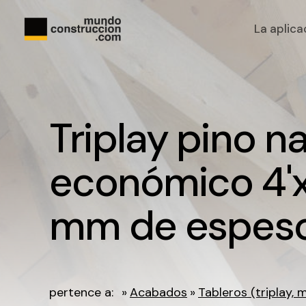
La aplica
Triplay pino n
económico 4'x
mm de espes
pertence a:
»
Acabados
»
Tableros (triplay, m