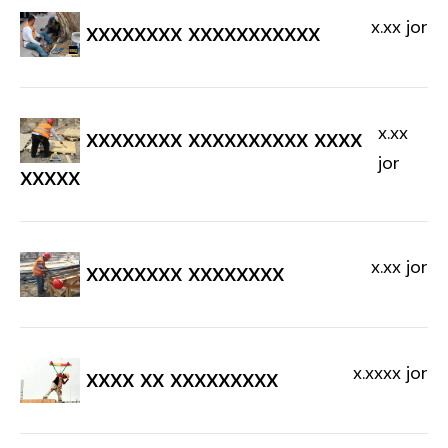
x.xx jor
xxxxxxxx xxxxxxxxxxx
x.xx
xxxxxxxx xxxxxxxxxx xxxx
jor
xxxxx
x.xx jor
xxxxxxxx xxxxxxxx
x.xxxx jor
xxxx xx xxxxxxxxx